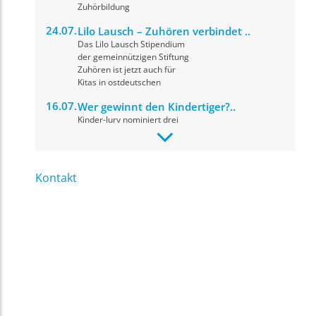
Zuhörbildung
24.07.
Lilo Lausch – Zuhören verbindet ..
Das Lilo Lausch Stipendium
der gemeinnützigen Stiftung
Zuhören ist jetzt auch für
Kitas in ostdeutschen
16.07.
Wer gewinnt den Kindertiger?..
Kinder-Jury nominiert drei
herausragende Drehbücher
für den Drehbuchpreis
Kindertiger 2026. Die
Preisverleihung
Kontakt
09.07.
fit for news: Materialupdate, ..
Ihr Name
*
In einer digitalen Medienwelt,
in der Informationen,
Meinungen und KI-generierte
Inhalte oft
Ihre E-Mail Adresse
*
nebeneinanderstehen,
09.07.
Projekt: Kurzvideoformate im
Unterricht ..
Ihre Nachricht
*
Das neue Projekt