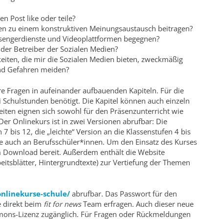
n Post like oder teile?
n zu einem konstruktiven Meinungsaustausch beitragen?
ssengerdienste und Videoplattformen begegnen?
 der Betreiber der Sozialen Medien?
keiten, die mir die Sozialen Medien bieten, zweckmäßig
und Gefahren meiden?
re Fragen in aufeinander aufbauenden Kapiteln. Für die
Schulstunden benötigt. Die Kapitel können auch einzeln
eiten eignen sich sowohl für den Präsenzunterricht wie
Der Onlinekurs ist in zwei Versionen abrufbar: Die
 7 bis 12, die „leichte“ Version an die Klassenstufen 4 bis
ie auch an Berufsschüler*innen. Um den Einsatz des Kurses
um Download bereit. Außerdem enthält die Website
eitsblätter, Hintergrundtexte) zur Vertiefung der Themen
onlinekurse-schule/
abrufbar. Das Passwort für den
e direkt beim
fit for news
Team erfragen. Auch dieser neue
mmons-Lizenz zugänglich. Für Fragen oder Rückmeldungen