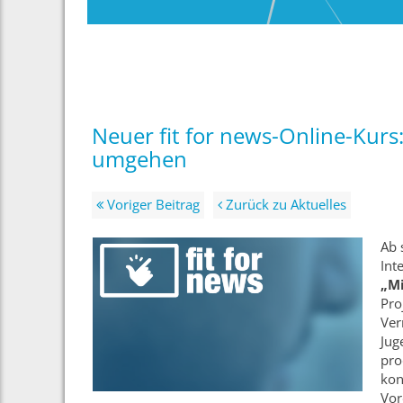
Neuer fit for news-Online-Kur
umgehen
Voriger Beitrag
Zurück zu Aktuelles
Ab 
Int
„M
Pro
Ver
Jug
pro
kon
Vor