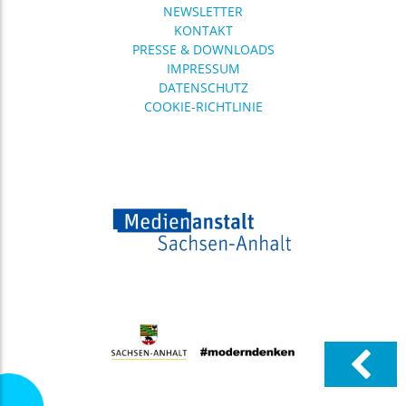
Das
NEWSLETTER
Medienkompetenzzentrum
KONTAKT
(MKZ) der Medienanstalt
PRESSE & DOWNLOADS
Sachsen-Anhalt bietet wieder
IMPRESSUM
ein breit gefächertes
DATENSCHUTZ
16.06.
Einladung zur Veranstaltung: Big ..
COOKIE-RICHTLINIE
Digitale Souveränität für
Sachsen-Anhalt? Über dieses
Thema diskutieren
Expertinnen und Experten
12.06.
diponet: Digitalpolitik mitgestalten ..
Social Media,
Altersregulierungen, KI,
Desinformation, digitale
Teilhabe und auch digitale
Gewalt –
03.06.
Veröffentlichung der
Qualitätskriterien ..
Am 25. Juni 2026 hat die
Arbeitsgruppe
„Qualitätskriterien“ aus
Sachsen, Sachsen-Anhalt und