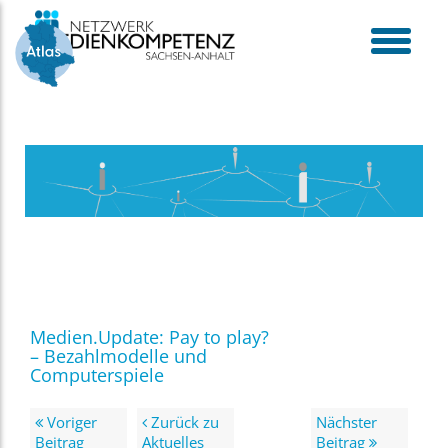
Skip
to
content
toggle
menu
Medien.Update: Pay to play?
– Bezahlmodelle und
Computerspiele
Voriger
Zurück zu
Nächster
Beitrag
Aktuelles
Beitrag