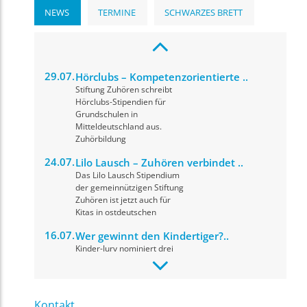
NEWS
TERMINE
SCHWARZES BRETT
29.07.
Hörclubs – Kompetenzorientierte ..
Stiftung Zuhören schreibt
Hörclubs-Stipendien für
Grundschulen in
Mitteldeutschland aus.
Zuhörbildung
24.07.
Lilo Lausch – Zuhören verbindet ..
Das Lilo Lausch Stipendium
der gemeinnützigen Stiftung
Zuhören ist jetzt auch für
Kitas in ostdeutschen
16.07.
Wer gewinnt den Kindertiger?..
Kinder-Jury nominiert drei
herausragende Drehbücher
für den Drehbuchpreis
Kindertiger 2026. Die
Preisverleihung
Kontakt