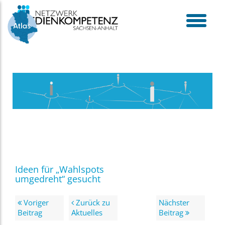
Skip
to
content
toggle
menu
Ideen für „Wahlspots
umgedreht“ gesucht
Voriger
Zurück zu
Nächster
Beitrag
Aktuelles
Beitrag