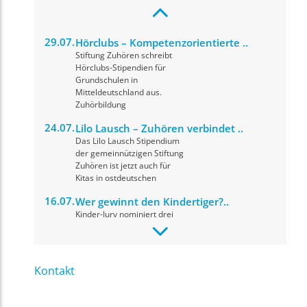
29.07.
Hörclubs – Kompetenzorientierte ..
Stiftung Zuhören schreibt
Hörclubs-Stipendien für
Grundschulen in
Mitteldeutschland aus.
Zuhörbildung
24.07.
Lilo Lausch – Zuhören verbindet ..
Das Lilo Lausch Stipendium
der gemeinnützigen Stiftung
Zuhören ist jetzt auch für
Kitas in ostdeutschen
16.07.
Wer gewinnt den Kindertiger?..
Kinder-Jury nominiert drei
herausragende Drehbücher
für den Drehbuchpreis
Kindertiger 2026. Die
Preisverleihung
Kontakt
09.07.
fit for news: Materialupdate, ..
Ihr Name
*
In einer digitalen Medienwelt,