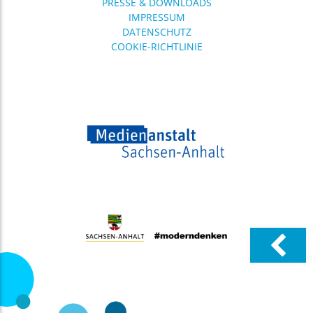
PRESSE & DOWNLOADS
Sachsen-Anhalt bietet wieder
IMPRESSUM
ein breit gefächertes
DATENSCHUTZ
16.06.
Einladung zur Veranstaltung: Big ..
COOKIE-RICHTLINIE
Digitale Souveränität für
Sachsen-Anhalt? Über dieses
Thema diskutieren
Expertinnen und Experten
12.06.
diponet: Digitalpolitik mitgestalten ..
Social Media,
Altersregulierungen, KI,
Desinformation, digitale
Teilhabe und auch digitale
Gewalt –
03.06.
Veröffentlichung der
Qualitätskriterien ..
Am 25. Juni 2026 hat die
Arbeitsgruppe
„Qualitätskriterien“ aus
Sachsen, Sachsen-Anhalt und
Thüringen
08.05.
Medienpädagogik Praxis Camp 2026: