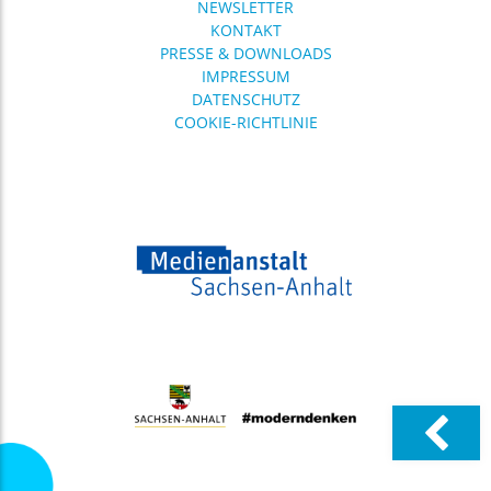
Das
NEWSLETTER
Medienkompetenzzentrum
KONTAKT
(MKZ) der Medienanstalt
PRESSE & DOWNLOADS
Sachsen-Anhalt bietet wieder
IMPRESSUM
ein breit gefächertes
DATENSCHUTZ
16.06.
Einladung zur Veranstaltung: Big ..
COOKIE-RICHTLINIE
Digitale Souveränität für
Sachsen-Anhalt? Über dieses
Thema diskutieren
Expertinnen und Experten
12.06.
diponet: Digitalpolitik mitgestalten ..
Social Media,
Altersregulierungen, KI,
Desinformation, digitale
Teilhabe und auch digitale
Gewalt –
03.06.
Veröffentlichung der
Qualitätskriterien ..
Am 25. Juni 2026 hat die
Arbeitsgruppe
„Qualitätskriterien“ aus
Sachsen, Sachsen-Anhalt und
Thüringen