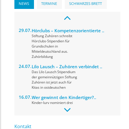
NEWS
TERMINE
SCHWARZES BRETT
29.07.
Hörclubs – Kompetenzorientierte ..
Stiftung Zuhören schreibt
Hörclubs-Stipendien für
Grundschulen in
Mitteldeutschland aus.
Zuhörbildung
24.07.
Lilo Lausch – Zuhören verbindet ..
Das Lilo Lausch Stipendium
der gemeinnützigen Stiftung
Zuhören ist jetzt auch für
Kitas in ostdeutschen
16.07.
Wer gewinnt den Kindertiger?..
Kinder-Jury nominiert drei
herausragende Drehbücher
für den Drehbuchpreis
Kindertiger 2026. Die
Preisverleihung
Kontakt