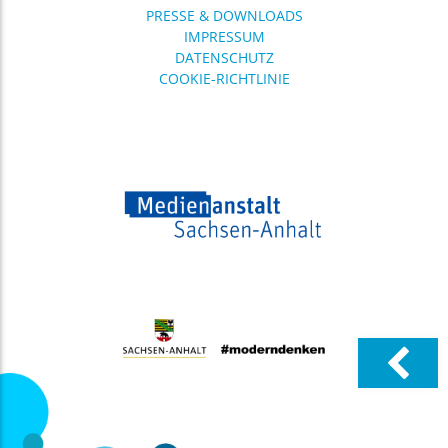
(MKZ) der Medienanstalt
PRESSE & DOWNLOADS
Sachsen-Anhalt bietet wieder
IMPRESSUM
ein breit gefächertes
DATENSCHUTZ
16.06.
Einladung zur Veranstaltung: Big ..
COOKIE-RICHTLINIE
Digitale Souveränität für
Sachsen-Anhalt? Über dieses
Thema diskutieren
Expertinnen und Experten
12.06.
diponet: Digitalpolitik mitgestalten ..
Social Media,
Altersregulierungen, KI,
Desinformation, digitale
Teilhabe und auch digitale
Gewalt –
03.06.
Veröffentlichung der
Qualitätskriterien ..
Am 25. Juni 2026 hat die
Arbeitsgruppe
„Qualitätskriterien“ aus
Sachsen, Sachsen-Anhalt und
Thüringen
08.05.
Medienpädagogik Praxis Camp 2026: