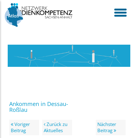
Skip
to
content
toggle
menu
Ankommen in Dessau-
Roßlau
Voriger
Zurück zu
Nächster
Beitrag
Aktuelles
Beitrag