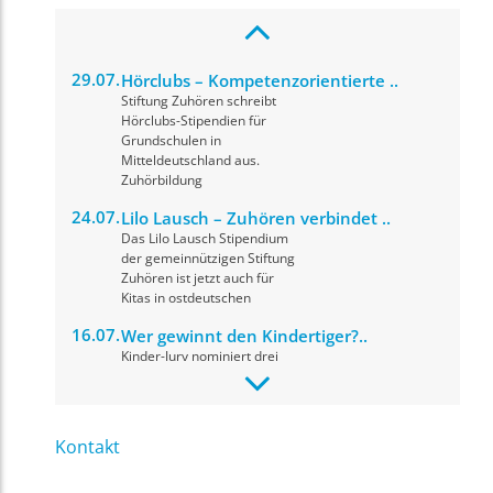
29.07.
Hörclubs – Kompetenzorientierte ..
Stiftung Zuhören schreibt
Hörclubs-Stipendien für
Grundschulen in
Mitteldeutschland aus.
Zuhörbildung
24.07.
Lilo Lausch – Zuhören verbindet ..
Das Lilo Lausch Stipendium
der gemeinnützigen Stiftung
Zuhören ist jetzt auch für
Kitas in ostdeutschen
16.07.
Wer gewinnt den Kindertiger?..
Kinder-Jury nominiert drei
herausragende Drehbücher
für den Drehbuchpreis
Kindertiger 2026. Die
Preisverleihung
Kontakt
09.07.
fit for news: Materialupdate, ..
Ihr Name
*