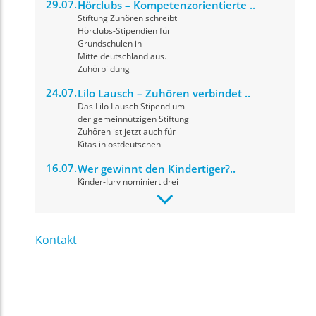
29.07.
Hörclubs – Kompetenzorientierte ..
Stiftung Zuhören schreibt
Hörclubs-Stipendien für
Grundschulen in
Mitteldeutschland aus.
Zuhörbildung
24.07.
Lilo Lausch – Zuhören verbindet ..
Das Lilo Lausch Stipendium
der gemeinnützigen Stiftung
Zuhören ist jetzt auch für
Kitas in ostdeutschen
16.07.
Wer gewinnt den Kindertiger?..
Kinder-Jury nominiert drei
herausragende Drehbücher
für den Drehbuchpreis
Kindertiger 2026. Die
Preisverleihung
Kontakt
09.07.
fit for news: Materialupdate, ..
Ihr Name
*
In einer digitalen Medienwelt,
in der Informationen,
Meinungen und KI-generierte
Inhalte oft
Ihre E-Mail Adresse
*