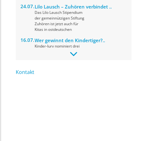
24.07.
Lilo Lausch – Zuhören verbindet ..
Das Lilo Lausch Stipendium
der gemeinnützigen Stiftung
Zuhören ist jetzt auch für
Kitas in ostdeutschen
16.07.
Wer gewinnt den Kindertiger?..
Kinder-Jury nominiert drei
herausragende Drehbücher
für den Drehbuchpreis
Kindertiger 2026. Die
Preisverleihung
Kontakt
09.07.
fit for news: Materialupdate, ..
Ihr Name
*
In einer digitalen Medienwelt,
in der Informationen,
Meinungen und KI-generierte
Inhalte oft
Ihre E-Mail Adresse
*
nebeneinanderstehen,
09.07.
Projekt: Kurzvideoformate im
Unterricht ..
Ihre Nachricht
*
Das neue Projekt
„Kurzvideoformate im
Unterricht“ wurde von der