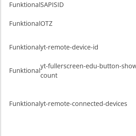
Funktional
SAPISID
Funktional
OTZ
Funktional
yt-remote-device-id
yt-fullerscreen-edu-button-sho
Funktional
count
Funktional
yt-remote-connected-devices