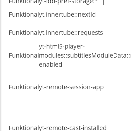
Funktional
yt-idb-pref-storage:*||
Funktional
yt.innertube::nextId
Funktional
yt.innertube::requests
yt-html5-player-
Funktional
modules::subtitlesModuleData:
enabled
Funktional
yt-remote-session-app
Funktional
yt-remote-cast-installed