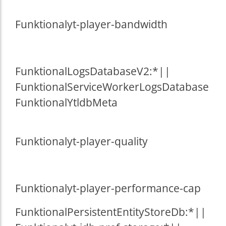
Funktional
yt-player-bandwidth
Funktional
LogsDatabaseV2:*||
Funktional
ServiceWorkerLogsDatabase
Funktional
YtldbMeta
Funktional
yt-player-quality
Funktional
yt-player-performance-cap
Funktional
PersistentEntityStoreDb:*||