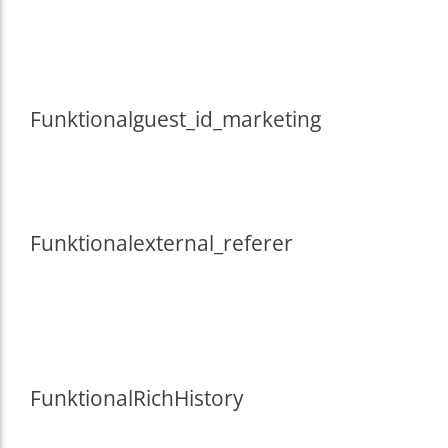
Funktional
guest_id_marketing
Funktional
external_referer
Funktional
RichHistory