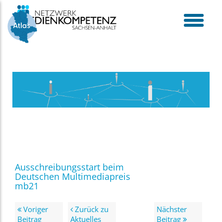
Skip
to
content
toggle
menu
Ausschreibungsstart beim
Deutschen Multimediapreis
mb21
Voriger
Zurück zu
Nächster
Beitrag
Aktuelles
Beitrag