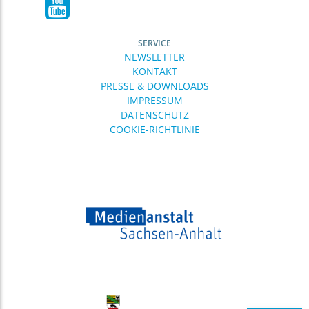
frühkindlichen Bildung
22.06.
Neue Angebote im
Medienkompetenzzentrum: ..
SERVICE
Das
NEWSLETTER
Medienkompetenzzentrum
KONTAKT
(MKZ) der Medienanstalt
PRESSE & DOWNLOADS
Sachsen-Anhalt bietet wieder
IMPRESSUM
ein breit gefächertes
DATENSCHUTZ
16.06.
Einladung zur Veranstaltung: Big ..
COOKIE-RICHTLINIE
Digitale Souveränität für
Sachsen-Anhalt? Über dieses
Thema diskutieren
Expertinnen und Experten
12.06.
diponet: Digitalpolitik mitgestalten ..
Social Media,
Altersregulierungen, KI,
Desinformation, digitale
Teilhabe und auch digitale
Gewalt –
03.06.
Veröffentlichung der
Qualitätskriterien ..
Am 25. Juni 2026 hat die