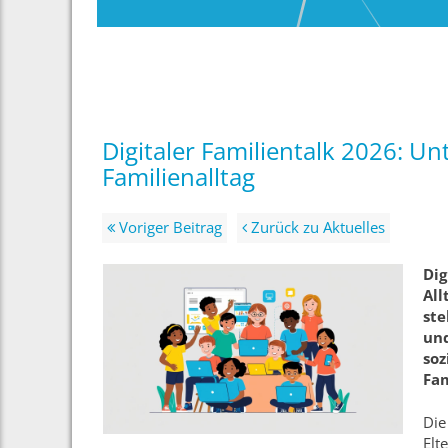
Digitaler Familientalk 2026: Un
Familienalltag
Voriger Beitrag
Zurück zu Aktuelles
Dig
All
ste
und
soz
Fam
Die
Elt