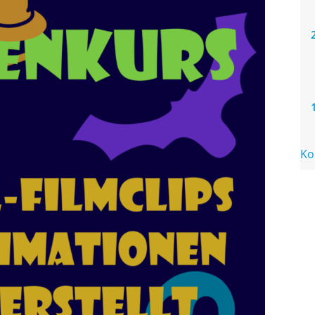
Ko
Ih
Ih
Ih