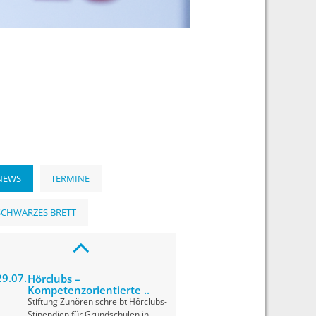
KTUELLES
NEWS
TERMINE
SCHWARZES BRETT
29.07.
Hörclubs –
Kompetenzorientierte ..
Stiftung Zuhören schreibt Hörclubs-
Stipendien für Grundschulen in