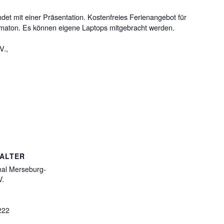
et mit einer Präsentation. Kostenfreies Ferienangebot für
imaton. Es können eigene Laptops mitgebracht werden.
V.,
ALTER
nal Merseburg-
V.
222