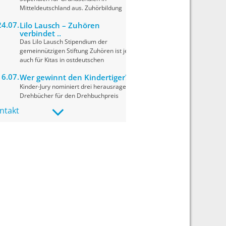
Mitteldeutschland aus. Zuhörbildung
24.07.
Lilo Lausch – Zuhören
verbindet ..
Das Lilo Lausch Stipendium der
gemeinnützigen Stiftung Zuhören ist jetzt
auch für Kitas in ostdeutschen
16.07.
Wer gewinnt den Kindertiger?..
Kinder-Jury nominiert drei herausragende
Drehbücher für den Drehbuchpreis
Kindertiger 2026. Die Preisverleihung
ntakt
09.07.
fit for news: Materialupdate, ..
r Name
*
In einer digitalen Medienwelt, in der
Informationen, Meinungen und KI-
generierte Inhalte oft
nebeneinanderstehen,
re E-Mail Adresse
*
09.07.
Projekt: Kurzvideoformate im
Unterricht ..
Das neue Projekt „Kurzvideoformate im
re Nachricht
*
Unterricht“ wurde von der
Medienpädagogischen Beratung Sachsen-
Anhalt