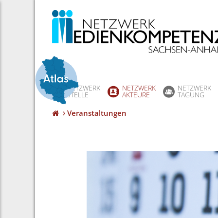
Skip
to
content
NETZWERK
NETZWERK
NETZWERK
STELLE
AKTEURE
TAGUNG
Veranstaltungen