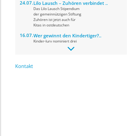
24.07.
Lilo Lausch – Zuhören verbindet ..
Das Lilo Lausch Stipendium
der gemeinnützigen Stiftung
Zuhören ist jetzt auch für
Kitas in ostdeutschen
16.07.
Wer gewinnt den Kindertiger?..
Kinder-Jury nominiert drei
herausragende Drehbücher
für den Drehbuchpreis
Kindertiger 2026. Die
Preisverleihung
Kontakt
09.07.
fit for news: Materialupdate, ..
Ihr Name
*
In einer digitalen Medienwelt,
in der Informationen,
Meinungen und KI-generierte
Inhalte oft
Ihre E-Mail Adresse
*
nebeneinanderstehen,
09.07.
Projekt: Kurzvideoformate im
Unterricht ..
Ihre Nachricht
*
Das neue Projekt
„Kurzvideoformate im
Unterricht“ wurde von der