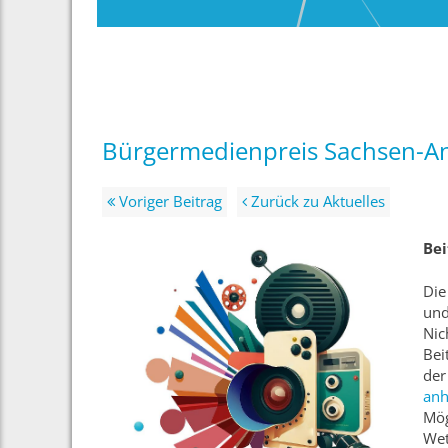
Bürgermedienpreis Sachsen-An
Voriger Beitrag
Zurück zu Aktuelles
Bei
Die
und
Nic
Bei
der
anh
Mög
Wet