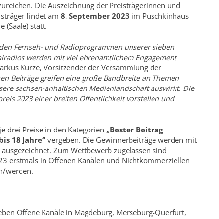
zureichen. Die Auszeichnung der Preisträgerinnen und
isträger findet am
8. September 2023
im Puschkinhaus
e (Saale) statt.
 den Fernseh- und Radioprogrammen unserer sieben
alradios werden mit viel ehrenamtlichem Engagement
Markus Kurze, Vorsitzender der Versammlung der
eten Beiträge greifen eine große Bandbreite an Themen
unsere sachsen-anhaltischen Medienlandschaft auswirkt. Die
eis 2023 einer breiten Öffentlichkeit vorstellen und
e drei Preise in den Kategorien
„Bester Beitrag
is 18 Jahre“
vergeben. Die Gewinnerbeiträge werden mit
 ausgezeichnet. Zum Wettbewerb zugelassen sind
2023 erstmals in Offenen Kanälen und Nichtkommerziellen
en/werden.
eben Offene Kanäle in Magdeburg, Merseburg-Querfurt,