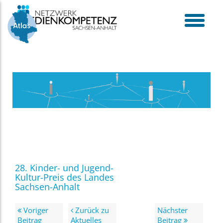
Skip
to
content
toggle
menu
28. Kinder- und Jugend-
Kultur-Preis des Landes
Sachsen-Anhalt
Voriger
Zurück zu
Nächster
Beitrag
Aktuelles
Beitrag