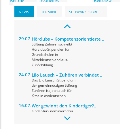
Beitrag
Aktuelles
Beitrag
NEWS
TERMINE
SCHWARZES BRETT
29.07.
Hörclubs – Kompetenzorientierte ..
Stiftung Zuhören schreibt
Hörclubs-Stipendien für
Grundschulen in
Mitteldeutschland aus.
Zuhörbildung
24.07.
Lilo Lausch – Zuhören verbindet ..
Das Lilo Lausch Stipendium
der gemeinnützigen Stiftung
Zuhören ist jetzt auch für
Kitas in ostdeutschen
16.07.
Wer gewinnt den Kindertiger?..
Kinder-Jury nominiert drei
herausragende Drehbücher
für den Drehbuchpreis
Kindertiger 2026. Die