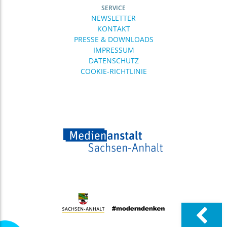
Medienkompetenzzentrum: ..
SERVICE
Das
NEWSLETTER
Medienkompetenzzentrum
KONTAKT
(MKZ) der Medienanstalt
PRESSE & DOWNLOADS
Sachsen-Anhalt bietet wieder
IMPRESSUM
ein breit gefächertes
DATENSCHUTZ
16.06.
Einladung zur Veranstaltung: Big ..
COOKIE-RICHTLINIE
Digitale Souveränität für
Sachsen-Anhalt? Über dieses
Thema diskutieren
Expertinnen und Experten
12.06.
diponet: Digitalpolitik mitgestalten ..
Social Media,
Altersregulierungen, KI,
Desinformation, digitale
Teilhabe und auch digitale
Gewalt –
03.06.
Veröffentlichung der
Qualitätskriterien ..
Am 25. Juni 2026 hat die
Arbeitsgruppe
„Qualitätskriterien“ aus