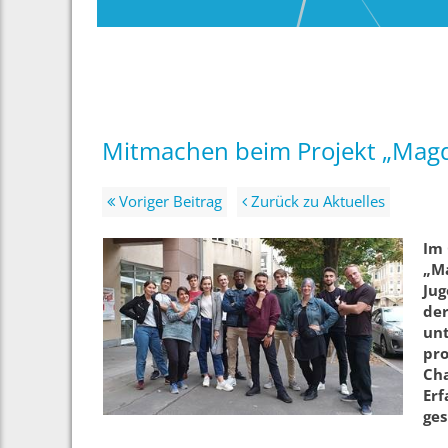
Mitmachen beim Projekt „Magd
Voriger Beitrag
Zurück zu Aktuelles
Im 
„Ma
Jug
der
unt
pro
Cha
Er
ges