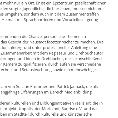
t mehr nur ein Ort. Er ist ein Epizentrum gesellschaftlicher
len sorgte. Jugendliche, die hier leben, müssen nicht nur
reis umgehen, sondern auch mit dem Zusammentreffen
n Heimat, mit Sprachbarrieren und Vorurteilen – genug
ilnehmenden die Chance, persönliche Themen zu
 das Gesicht der Neustadt facettenreicher zu machen. Drei
tionshintergrund unter professioneller Anleitung eine
 In Zusammenarbeit mit dem Regisseur und Drehbuchautor
ahrungen und Ideen in Drehbücher, die sie anschließend
er Kamera zu qualifizieren, durchlaufen sie verschiedene
technik und Setausleuchtung sowie ein mehrwöchiges
Team von Susann Frömmer und Patrick Jannack, die als
angjährige Erfahrungen im Bereich Medienbildung
en kulturellen und Bildungsinitiativen realisiert, die in
tsprojekt Utopolis, der Moritzhof, Sunrise e.V. und das
ben im Stadtteil durch kulturelle und künstlerische