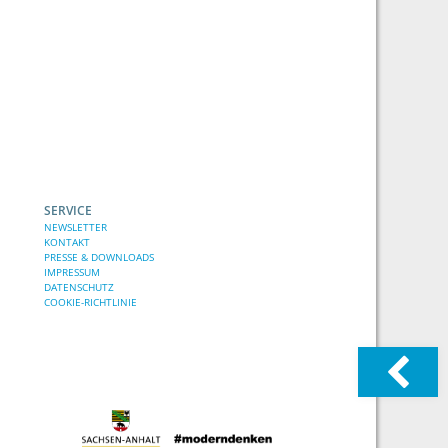
16.06.
Einladung zur Veranstaltung: Big
..
Digitale Souveränität für Sachsen-Anhalt?
Über dieses Thema diskutieren Expertinnen
und Experten
12.06.
diponet: Digitalpolitik
mitgestalten ..
Social Media, Altersregulierungen, KI,
Desinformation, digitale Teilhabe und auch
digitale Gewalt –
SERVICE
03.06.
Veröffentlichung der
NEWSLETTER
Qualitätskriterien ..
KONTAKT
Am 25. Juni 2026 hat die Arbeitsgruppe
PRESSE & DOWNLOADS
„Qualitätskriterien“ aus Sachsen, Sachsen-
IMPRESSUM
Anhalt und Thüringen
DATENSCHUTZ
COOKIE-RICHTLINIE
08.05.
Medienpädagogik Praxis Camp
2026: ..
Das MedienpädagogikPraxisCamp 2026
findet vom 3. bis 4. September 2026
erstmals in Erfurt statt. Nach
08.05.
Interaktive Projekttage zur
Nachrichtenkompetenz ..