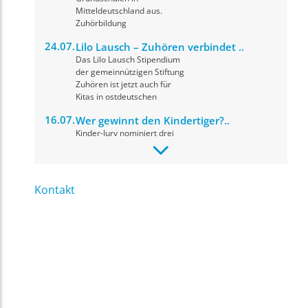
Mitteldeutschland aus.
Zuhörbildung
24.07.
Lilo Lausch – Zuhören verbindet ..
Das Lilo Lausch Stipendium
der gemeinnützigen Stiftung
Zuhören ist jetzt auch für
Kitas in ostdeutschen
16.07.
Wer gewinnt den Kindertiger?..
Kinder-Jury nominiert drei
herausragende Drehbücher
für den Drehbuchpreis
Kindertiger 2026. Die
Preisverleihung
Kontakt
09.07.
fit for news: Materialupdate, ..
Ihr Name
*
In einer digitalen Medienwelt,
in der Informationen,
Meinungen und KI-generierte
Inhalte oft
Ihre E-Mail Adresse
*
nebeneinanderstehen,
09.07.
Projekt: Kurzvideoformate im
Unterricht ..
Ihre Nachricht
*