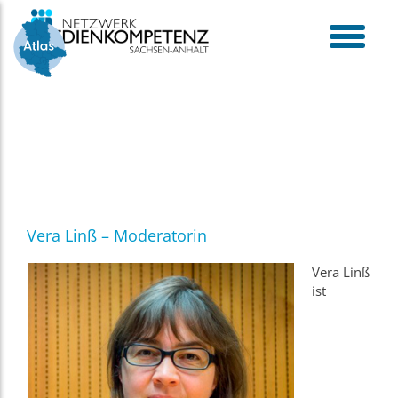
Skip
to
content
toggle
menu
Vera Linß – Moderatorin
Vera Linß
ist