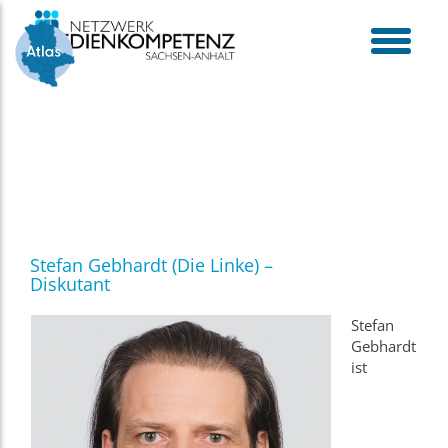
Skip
to
content
toggle
menu
Stefan Gebhardt (Die Linke) –
Diskutant
Stefan
Gebhardt
ist