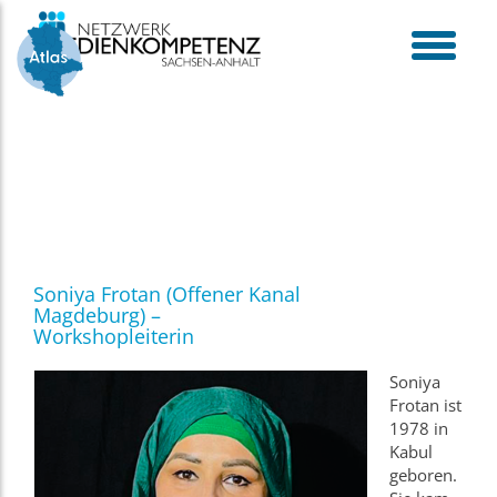
Skip
to
content
toggle
menu
Soniya Frotan (Offener Kanal
Magdeburg) –
Workshopleiterin
Soniya
Frotan ist
1978 in
Kabul
geboren.