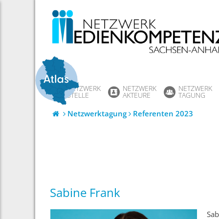
Skip
to
content
NETZWERK
NETZWERK
NETZWERK
STELLE
AKTEURE
TAGUNG
Netzwerktagung
Referenten 2023
Sabine Frank
Sab