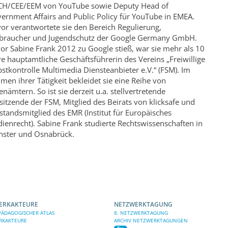
H/CEE/EEM von YouTube sowie Deputy Head of
ernment Affairs and Public Policy für YouTube in EMEA.
or verantwortete sie den Bereich Regulierung,
braucher und Jugendschutz der Google Germany GmbH.
or Sabine Frank 2012 zu Google stieß, war sie mehr als 10
re hauptamtliche Geschäftsführerin des Vereins „Freiwillige
bstkontrolle Multimedia Diensteanbieter e.V.“ (FSM). Im
men ihrer Tätigkeit bekleidet sie eine Reihe von
enämtern. So ist sie derzeit u.a. stellvertretende
sitzende der FSM, Mitglied des Beirats von klicksafe und
standsmitglied des EMR (Institut für Europäisches
ienrecht). Sabine Frank studierte Rechtswissenschaften in
ster und Osnabrück.
ERKAKTEURE
NETZWERKTAGUNG
ÄDAGOGISCHER ATLAS
8. NETZWERKTAGUNG
RKAKTEURE
ARCHIV NETZWERKTAGUNGEN