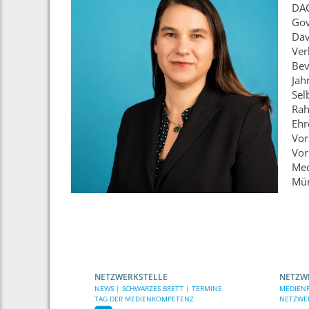
DAC
Gov
Dav
Ver
Bev
Jah
Sel
Rah
Ehr
Vor
Vor
Med
Mün
NETZWERKSTELLE
NETZW
NEWS | SCHWARZES BRETT | TERMINE
MEDIENP
TAG DER MEDIENKOMPETENZ
NETZWE