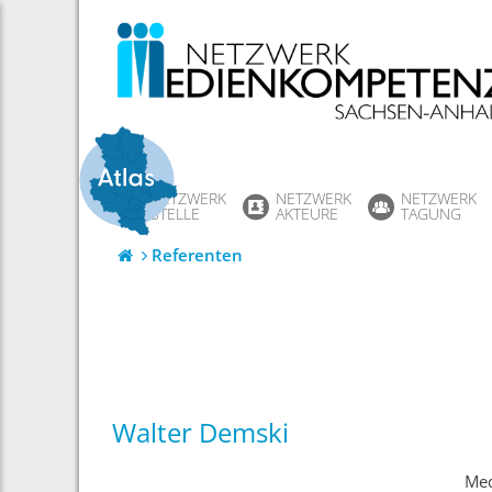
Skip
to
content
NETZWERK
NETZWERK
NETZWERK
STELLE
AKTEURE
TAGUNG
Referenten
Walter Demski
Med