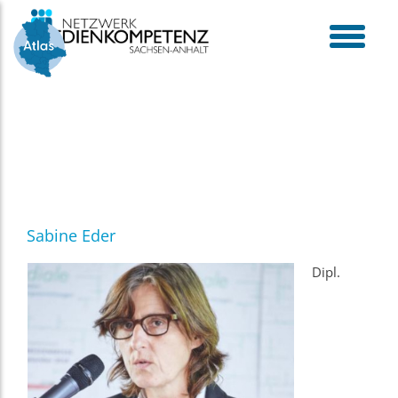
Skip
to
content
toggle
menu
Sabine Eder
Dipl.