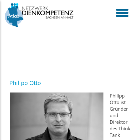
Skip
to
content
toggle
menu
Philipp Otto
Philipp
Otto ist
Gründer
und
Direktor
des Think
Tank