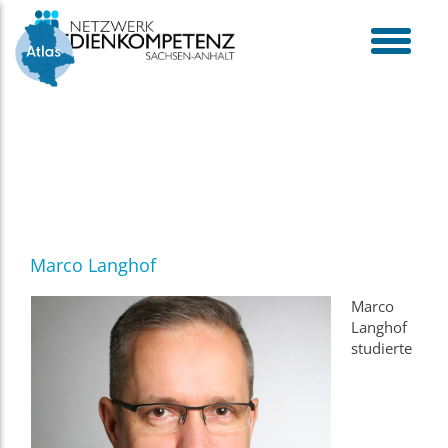
Skip
to
content
toggle
menu
Marco Langhof
Marco
Langhof
studierte