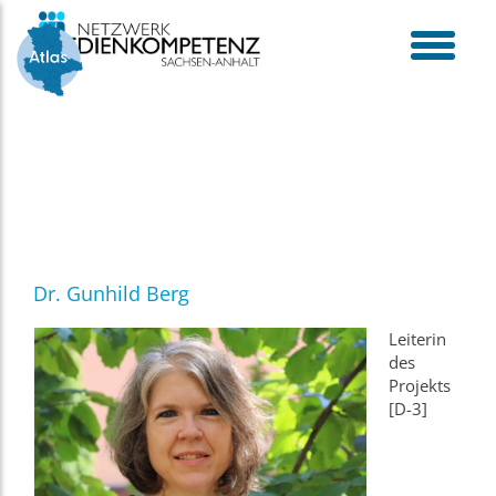
Skip
to
content
toggle
menu
Dr. Gunhild Berg
Leiterin
des
Projekts
[D-3]