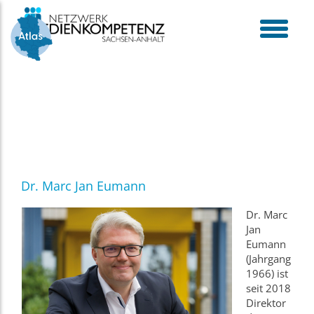
Skip
to
content
toggle
menu
Dr. Marc Jan Eumann
Dr. Marc
Jan
Eumann
(Jahrgang
1966) ist
seit 2018
Direktor