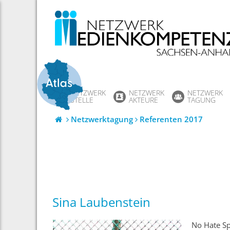
Skip
to
content
NETZWERK
NETZWERK
NETZWERK
STELLE
AKTEURE
TAGUNG
Netzwerktagung
Referenten 2017
Sina Laubenstein
No Hate S