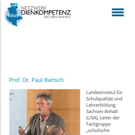
Skip
to
content
toggle
menu
Prof. Dr. Paul Bartsch
Landesinstitut für
Schulqualität und
Lehrerbildung
Sachsen-Anhalt
(LISA), Leiter der
Fachgruppe
„schulische