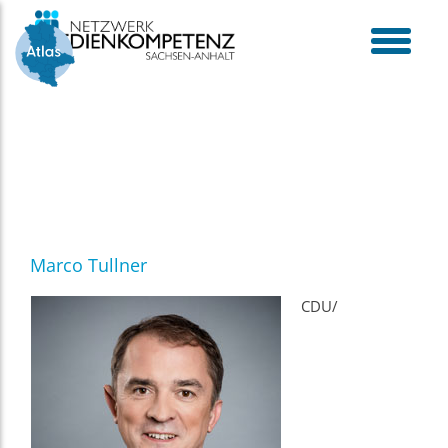
Skip
to
content
toggle
menu
Marco Tullner
CDU/