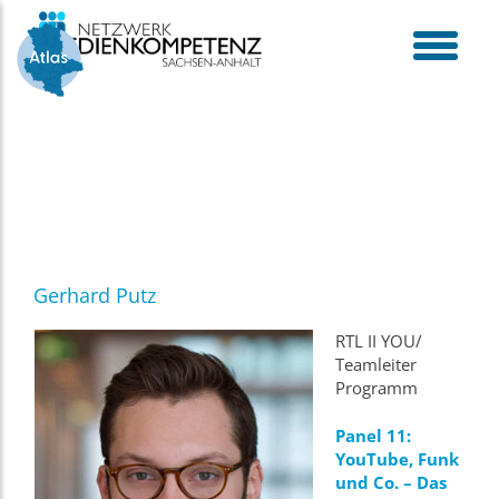
Skip
to
content
toggle
menu
Gerhard Putz
RTL II YOU/
Teamleiter
Programm
Panel 11:
YouTube, Funk
und Co. – Das