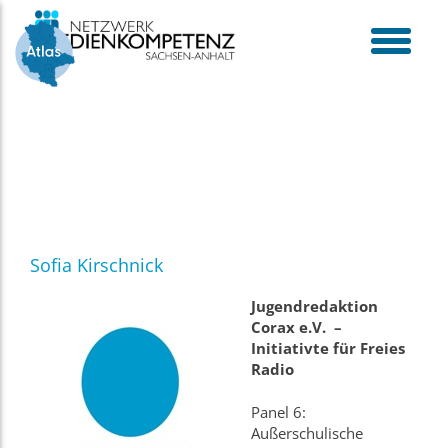
Skip
to
content
toggle
menu
Sofia Kirschnick
Jugendredaktion
Corax e.V. –
Initiativte für Freies
Radio
Panel 6:
Außerschulische