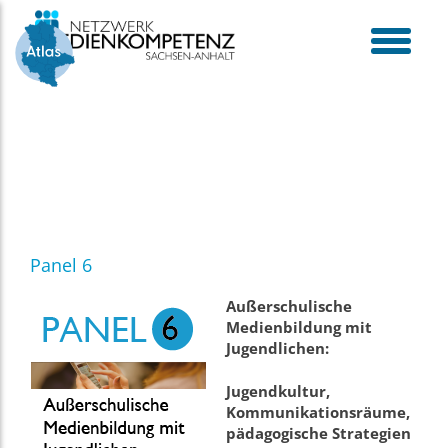
Skip
to
content
toggle
menu
Panel 6
Außerschulische
Medienbildung mit
Jugendlichen:
Jugendkultur,
Kommunikationsräume,
pädagogische Strategien