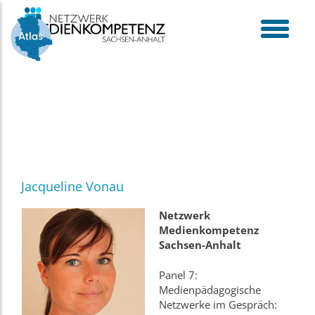
Skip
to
content
toggle
menu
Jacqueline Vonau
Netzwerk
Medienkompetenz
Sachsen-Anhalt
Panel 7:
Medienpädagogische
Netzwerke im Gespräch: