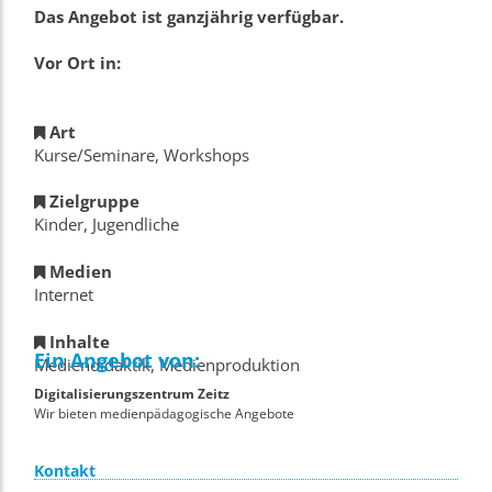
Das Angebot ist ganzjährig verfügbar.
Vor Ort in:
Art
Kurse/Seminare, Workshops
Zielgruppe
Kinder, Jugendliche
Medien
Internet
Inhalte
Ein Angebot von:
Mediendidaktik, Medienproduktion
Digitalisierungszentrum Zeitz
Wir bieten medienpädagogische Angebote
Kontakt