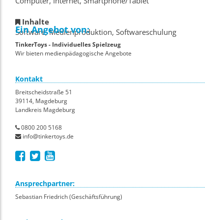
Computer, Internet, Smartphone/Tablet
Inhalte
Ein Angebot von:
Software, Medienproduktion, Softwareschulung
TinkerToys - Individuelles Spielzeug
Wir bieten medienpädagogische Angebote
Kontakt
Breitscheidstraße 51
39114, Magdeburg
Landkreis Magdeburg
0800 200 5168
info@tinkertoys.de
Ansprechpartner:
Sebastian Friedrich (Geschäftsführung)