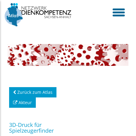
Skip
to
content
toggle
menu
Zurück zum Atlas
Akteur
3D-Druck für
Spielzeugerfinder