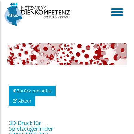
Skip
to
content
toggle
menu
Zurück zum Atlas
Akteur
3D-Druck für
Spielzeugerfinder