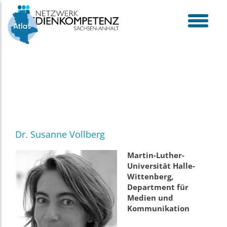
Skip
to
content
toggle
menu
Dr. Susanne Vollberg
Martin-Luther-
Universität Halle-
Wittenberg,
Department für
Medien und
Kommunikation