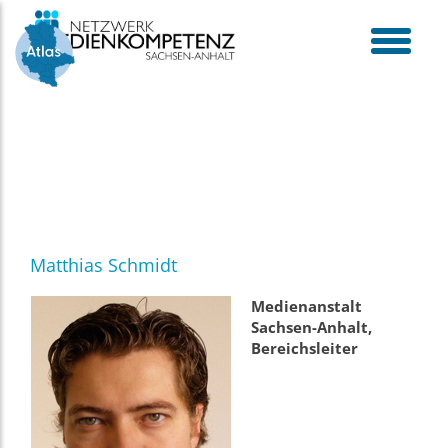
Skip
to
content
toggle
menu
Matthias Schmidt
Medienanstalt
Sachsen-Anhalt,
Bereichsleiter