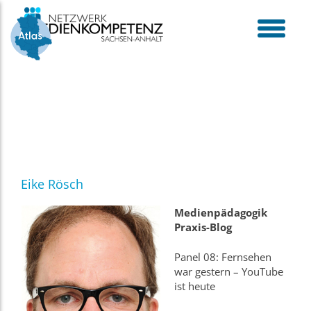
Skip
to
content
toggle
menu
Eike Rösch
Medienpädagogik
Praxis-Blog
Panel 08: Fernsehen
war gestern – YouTube
ist heute