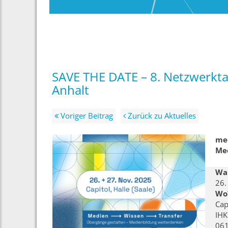
SAVE THE DATE – 8. Netzwerk
Anhalt
Voriger Beitrag
Zurück zu Aktuelles
med
Me
Wa
26.
Wo
Cap
IHK
061