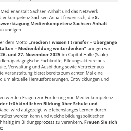
 Medienanstalt Sachsen-Anhalt und das Netzwerk
ienkompetenz Sachsen-Anhalt freuen sich, die
8.
tzwerktagung Medienkompetenz Sachsen-Anhalt
ukündigen.
er dem Motto
„medien I wissen I transfer – Übergänge
talten – Medienbildung weiterdenken”
bringen wir
m
26. und 27. November 2025
im Capitol Halle (Saale)
dien-)pädagogische Fachkräfte, Bildungsakteure aus
ule, Verwaltung und Ausbildung sowie Vertreter aus
e Veranstaltung bietet bereits zum achten Mal eine
und um aktuelle Herausforderungen, Entwicklungen und
ten werden Fragen zur Förderung von Medienkompetenz
der frühkindlichen Bildung über Schule und
Dabei wird aufgezeigt, wie lebenslanges Lernen durch
rstützt werden kann und welche bildungspolitischen
hhaltig im Bildungsprozess zu verankern.
Freuen Sie sich
t: