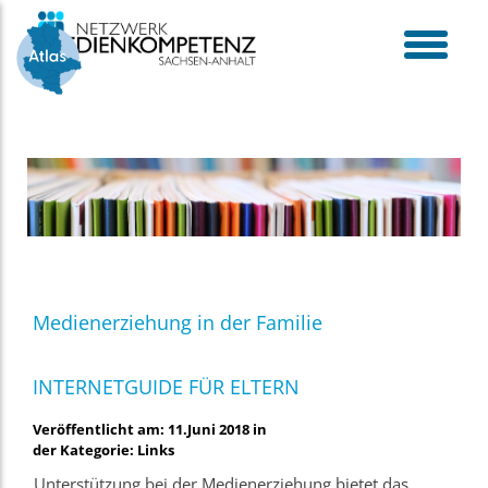
Skip
to
content
toggle
menu
Medienerziehung in der Familie
INTERNETGUIDE FÜR ELTERN
Veröffentlicht am: 11.Juni 2018 in
der Kategorie: Links
Unterstützung bei der Medienerziehung bietet das