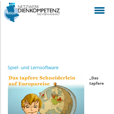
Skip
to
content
toggle
menu
Spiel- und Lernsoftware
„Das
tapfere