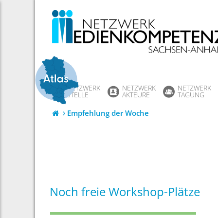
Skip
to
content
NETZWERK
NETZWERK
NETZWERK
STELLE
AKTEURE
TAGUNG
Empfehlung der Woche
Noch freie Workshop-Plätze