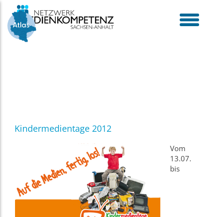
Skip
to
content
toggle
menu
Kindermedientage 2012
Vom
13.07.
bis