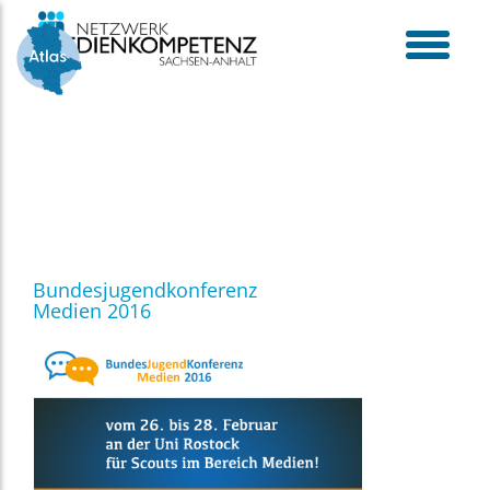
Skip
to
content
toggle
menu
Bundesjugendkonferenz
Medien 2016