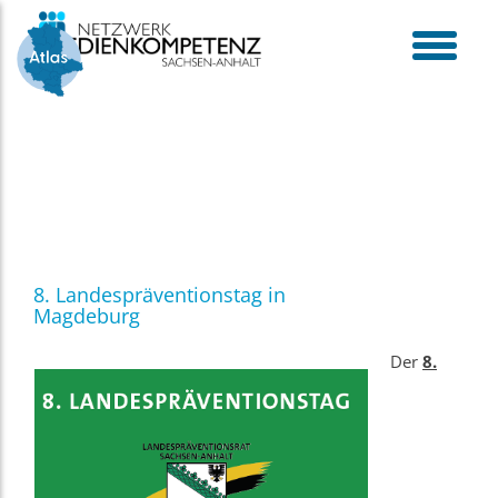
Skip
to
content
toggle
menu
8. Landespräventionstag in
Magdeburg
Der
8.