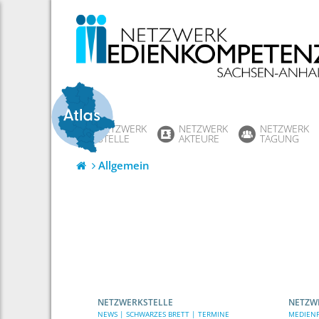
Skip
to
content
NETZWERK
NETZWERK
NETZWERK
STELLE
AKTEURE
TAGUNG
Allgemein
NETZWERKSTELLE
NETZW
NEWS | SCHWARZES BRETT | TERMINE
MEDIENP