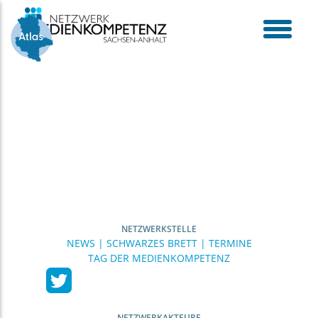
Skip
to
content
toggle
menu
NETZWERKSTELLE
NEWS | SCHWARZES BRETT | TERMINE
TAG DER MEDIENKOMPETENZ
NETZWERKAKTEURE