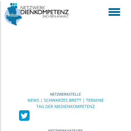
Skip
to
content
toggle
menu
NETZWERKSTELLE
NEWS | SCHWARZES BRETT | TERMINE
TAG DER MEDIENKOMPETENZ
NETZWERKAKTEURE